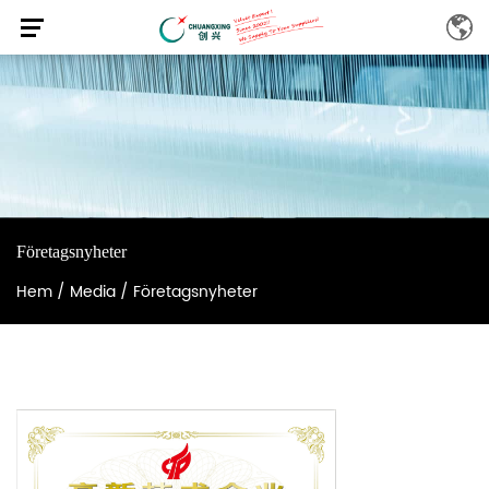
Företagsnyheter
Hem
/
Media
/
Företagsnyheter