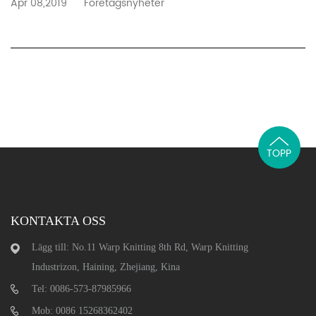
Apr 08,2019
Företagsnyheter
TOPP
KONTAKTA OSS
Lägg till: No.11 Warp Knitting 8th Rd, Warp Knitting
Industrizon, Haining, Zhejiang, Kina
Tel: 0086-573-87985966
Mob: 0086 15268362402