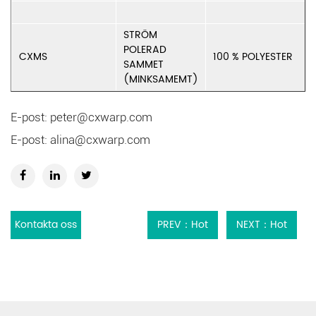
STRÖM
POLERAD
CXMS
100 % POLYESTER
SAMMET
(MINKSAMEMT)
E-post:
peter@cxwarp.com
E-post:
alina@cxwarp.com
Kontakta oss
PREV：Hot
NEXT：Hot
Sale Jacquard
Sale
Gardinklädsel
Gardinklädsel
Polyester
Polyester