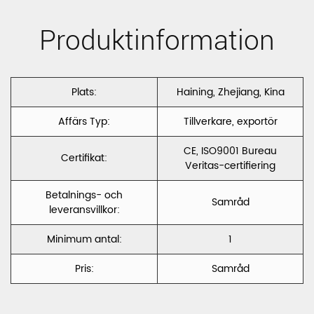
Sammet CXST
Italiensk
Produktinformation
sammet
Shinning
Plats:
Haining, Zhejiang, Kina
Velvet CXIV
Affärs Typ:
Tillverkare, exportör
CE, ISO9001 Bureau
Certifikat:
Veritas-certifiering
Betalnings- och
Samråd
leveransvillkor:
Minimum antal:
1
Pris:
Samråd