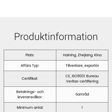
Soffklädsel
Polyester
Sammet
Produktinformation
Holland
Sammet
Plats:
Haining, Zhejiang, Kina
Fransk
Affärs Typ:
Tillverkare, exportör
sammet
CE, ISO9001 Bureau
Certifikat:
CC002
Veritas-certifiering
Betalnings- och
Samråd
leveransvillkor:
Minimum antal:
1