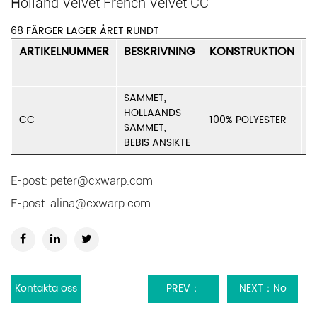
Holland Velvet French Velvet CC
68 FÄRGER LAGER ÅRET RUNDT
ARTIKELNUMMER
BESKRIVNING
KONSTRUKTION
V
g
SAMMET,
HOLLAANDS
CC
100% POLYESTER
2
SAMMET,
BEBIS ANSIKTE
E-post:
peter@cxwarp.com
E-post:
alina@cxwarp.com
Kontakta oss
PREV：
NEXT：No
Prägling
next article