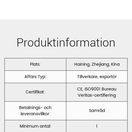
Polyester
Hot Sale I
Sammetslaminat
Mellanöstern
Med
Jacquard
Produktinformation
Tc/Fleece/Svart
Soffklädsel
Stickad Farbic
Polyester
Plats:
Haining, Zhejiang, Kina
Baksida
Velvet CXTV
Affärs Typ:
Tillverkare, exportör
DALLAS G
CE, ISO9001 Bureau
Certifikat:
Veritas-certifiering
Betalnings- och
Samråd
leveransvillkor:
Minimum antal:
1