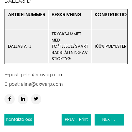
DALLAS D
ARTIKELNUMMER
BESKRIVNING
KONSTRUKTION
TRYCKSAMMET
MED
DALLAS A-J
TC/FLEECE/SVART
100% POLYESTER
BAKSTÄLLNING AV
STICKTYG
E-post:
peter@cxwarp.com
E-post:
alina@cxwarp.com
Kontakta oss
PREV：Print
NEXT：
Soffklädsel
Laminerad